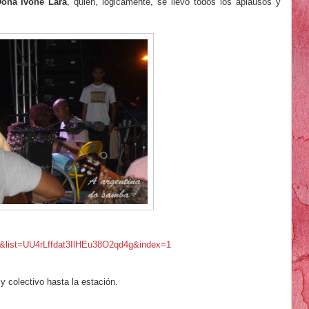
ona Ivone Lara
, quien, lógicamente, se llevó todos los aplausos y
list=UU4rLffdat3IlHEu38O2qd4g&index=1
y colectivo hasta la estación.