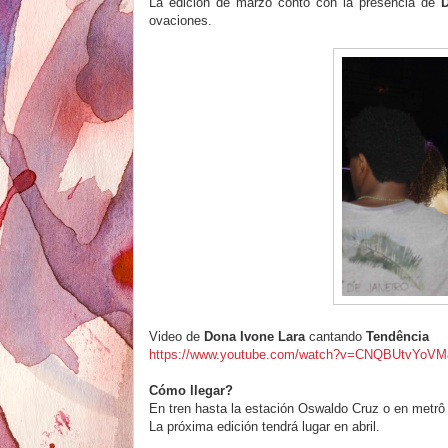
La edición de marzo contó con la presencia de
D
ovaciones.
Video de
Dona Ivone Lara
cantando
Tendência
https://www.youtube.com/watch?v=CNQBUtvYoVM&
Cómo llegar?
En tren hasta la estación Oswaldo Cruz o en metrô 
La próxima edición tendrá lugar en abril.