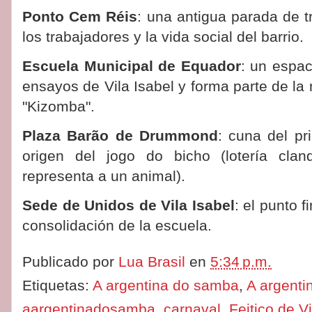
Ponto Cem Réis
: una antigua parada de t
los trabajadores y la vida social del barrio.
Escuela Municipal de Equador
: un espac
ensayos de Vila Isabel y forma parte de l
"Kizomba".
Plaza Barão de Drummond
: cuna del pr
origen del jogo do bicho (lotería cla
representa a un animal).
Sede de Unidos de Vila Isabel
: el punto f
consolidación de la escuela.
Publicado por
Lua Brasil
en
5:34 p.m.
Etiquetas:
A argentina do samba
,
A argenti
aargentinadosamba
,
carnaval
,
Feitiço de Vi