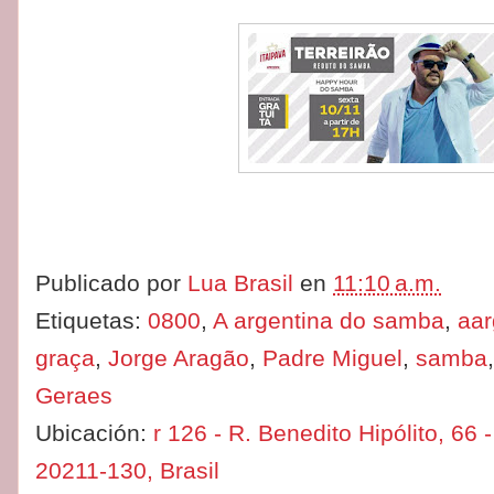
Publicado por
Lua Brasil
en
11:10 a.m.
Etiquetas:
0800
,
A argentina do samba
,
aa
graça
,
Jorge Aragão
,
Padre Miguel
,
samba
Geraes
Ubicación:
r 126 - R. Benedito Hipólito, 66 
20211-130, Brasil