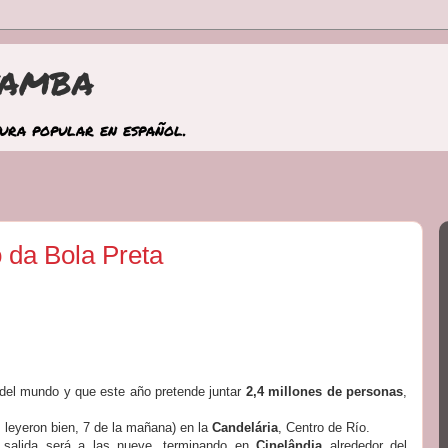
samba
tura popular en español.
 da Bola Preta
e del mundo y que este año pretende juntar
2,4 millones de personas
,
 leyeron bien, 7 de la mañana) en la
Candelária
, Centro de Río.
la salida será a las nueve, terminando en
Cinelândia
alrededor del