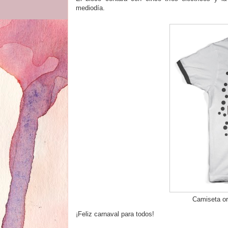
mediodía.
Camiseta or
¡
Feliz carnaval para todos!