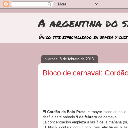
A argentina do 
Único site especializado en samba y cul
viernes, 8 de febrero de 2013
Bloco de carnaval: Cordão
El
Cordão da Bola Preta
, el mayor bloco de call
desfila este sábado
9 de febrero
de carnaval.
La concentración empieza a las 7 de la mañana (sí,
El bloco contará con cinco tríos eléctricos y 