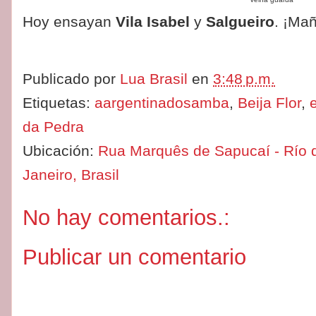
Hoy ensayan
Vila Isabel
y
Salgueiro
. ¡Ma
Publicado por
Lua Brasil
en
3:48 p.m.
Etiquetas:
aargentinadosamba
,
Beija Flor
,
da Pedra
Ubicación:
Rua Marquês de Sapucaí - Río d
Janeiro, Brasil
No hay comentarios.:
Publicar un comentario