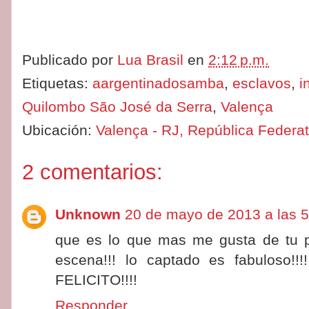
Publicado por
Lua Brasil
en
2:12 p.m.
Etiquetas:
aargentinadosamba
,
esclavos
,
i
Quilombo São José da Serra
,
Valença
Ubicación:
Valença - RJ, República Federat
2 comentarios:
Unknown
20 de mayo de 2013 a las 5
que es lo que mas me gusta de tu pub
escena!!! lo captado es fabuloso
FELICITO!!!!
Responder